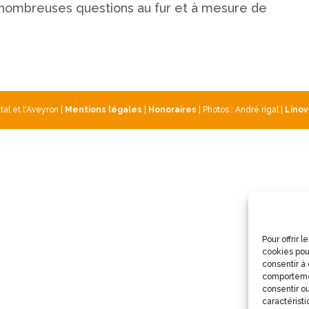
de nombreuses questions au fur et à mesure de
l et l'Aveyron |
Mentions légales
|
Honoraires
| Photos : André rigal |
Linov
Pour offrir 
cookies pou
consentir à
comportemen
consentir ou
caractéristi