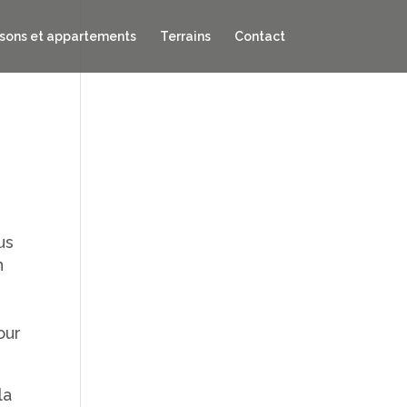
sons et appartements
Terrains
Contact
us
n
our
la