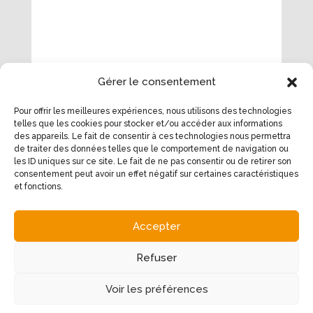
Gérer le consentement
Envoyer
Pour offrir les meilleures expériences, nous utilisons des technologies
telles que les cookies pour stocker et/ou accéder aux informations
des appareils. Le fait de consentir à ces technologies nous permettra
de traiter des données telles que le comportement de navigation ou
les ID uniques sur ce site. Le fait de ne pas consentir ou de retirer son
consentement peut avoir un effet négatif sur certaines caractéristiques
et fonctions.
Notre adresse
Accepter
11 place de la Mairie
12340 Bozouls
Refuser
Contacter notre agence
Voir les préférences
05 65 48 12 72