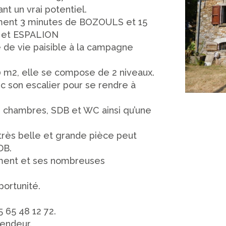
nt un vrai potentiel.
lement 3 minutes de BOZOULS et 15
 et ESPALION
 de vie paisible à la campagne
10 m2, elle se compose de 2 niveaux.
c son escalier pour se rendre à
 2 chambres, SDB et WC ainsi qu’une
rès belle et grande pièce peut
DB.
ment et ses nombreuses
portunité.
 65 48 12 72.
vendeur.