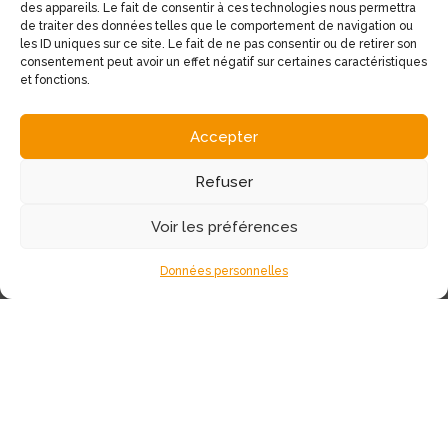
des appareils. Le fait de consentir à ces technologies nous permettra
de traiter des données telles que le comportement de navigation ou
les ID uniques sur ce site. Le fait de ne pas consentir ou de retirer son
consentement peut avoir un effet négatif sur certaines caractéristiques
et fonctions.
Accepter
Notre adresse
11 place de la Mairie
Refuser
12340 Bozouls
Voir les préférences
Contacter notre agence
Données personnelles
05 65 48 12 72
L’agence Comtal immo située à Bozouls, aux portes
de Rodez est spécialisée dans la vente de biens
immobiliers sur le secteur du Causse Comtal et
l'Aveyron. Nous vous proposons des biens sur