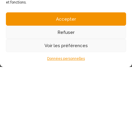
et fonctions.
Accepter
Refuser
Notre adresse
Voir les préférences
11 place de la Mairie
12340 Bozouls
Données personnelles
Contacter notre agence
05 65 48 12 72
L’agence Comtal immo située à Bozouls, aux portes
de Rodez est spécialisée dans la vente de biens
immobiliers sur le secteur du Causse Comtal et
l'Aveyron. Nous vous proposons des biens sur
Sébazac-Concourès, Lioujas, Bozouls, Gages,